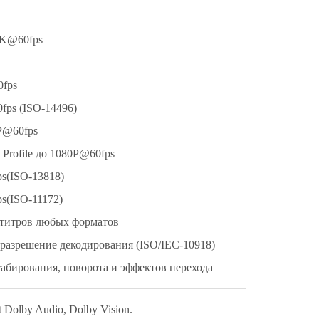
4K@60fps
fps
ps (ISO-14496)
P@60fps
Profile до 1080P@60fps
s(ISO-13818)
(ISO-11172)
титров любых форматов
разрешение декодирования (ISO/IEC-10918)
абирования, поворота и эффектов перехода
 Dolby Audio, Dolby Vision.