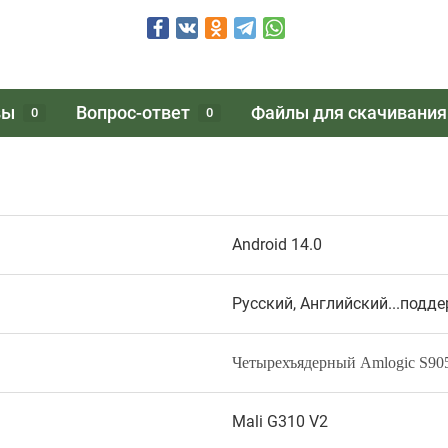
вы
Вопрос-ответ
Файлы для скачивания
0
0
Android 14.0
Русский, Английский...под
Четырехъядерный Amlogic S90
Mali G310 V2