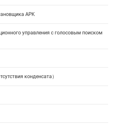
становщика APK
нционного управления с голосовым поиском
отсутствия конденсата）