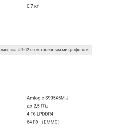
0.7 кг
эромышка UR-02 со встроенным микрофоном
Amlogic S905X5M-J
до 2,5 ГГц
4 Гб LPDDR4
64 Гб （EMMC）