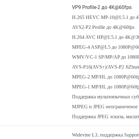
VP9 Profile-2 до 4K@60fps
H.265 HEVC MP-10@L5.1 до 
AVS2-P2 Profile до 4K@60fps
H.264 AVC HP@L5.1 до 4K@30
MPEG-4 ASP@L5 до 1080P@60f
WMV/VC-1 SP/MP/AP до 1080
AVS-P16(AVS+)/AVS-P2 JiZhun 
MPEG-2 MP/HL до 1080P@60fp
MPEG-1 MP/HL до 1080P@60fps
Поддержка мультиязычных суб
MJPEG и JPEG неограниченое 
Поддержка JPEG эскиза, масшт
Widevine L3, поддержка Support