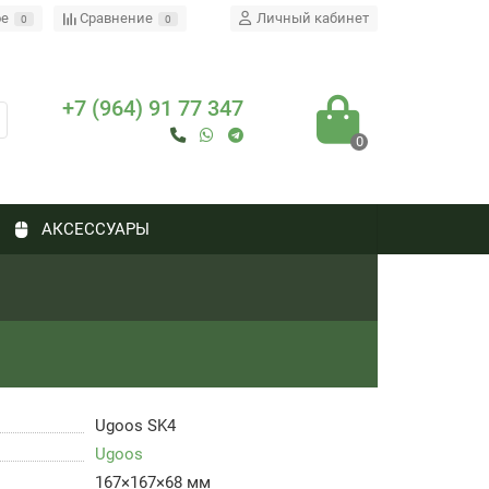
ое
Сравнение
Личный кабинет
0
0
+7 (964) 91 77 347
0
АКСЕССУАРЫ
Ugoos SK4
Ugoos
167×167×68 мм