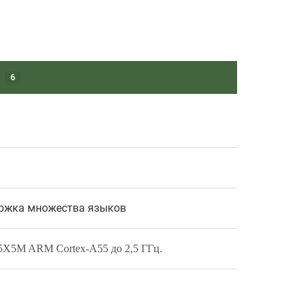
6
держка множества языков
.
5X5M ARM Cortex-A55 до 2,5 ГГц