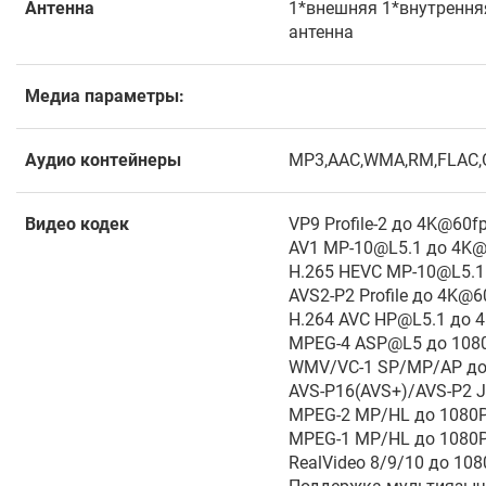
Антенна
1*внешняя 1*внутрення
антенна
Медиа параметры:
Аудио контейнеры
MP3,AAC,WMA,RM,FLAC
Видео кодек
VP9 Profile-2 до 4K@60f
AV1 MP-10@L5.1
до 4K@
H.265 HEVC MP
-10@L5.1
AVS2-P2 Profile до 4K@6
H.264
AVC HP@L5.1 до 
MPEG
-4 ASP@L5
до 1080
WMV/VC-1 S
P/MP/AP до
AVS-P16(AVS+)/AVS-P2 J
MPEG-2 MP/HL до 1080P
MPEG-1 MP/HL до 1080P
RealV
ideo 8/9/10 до 10