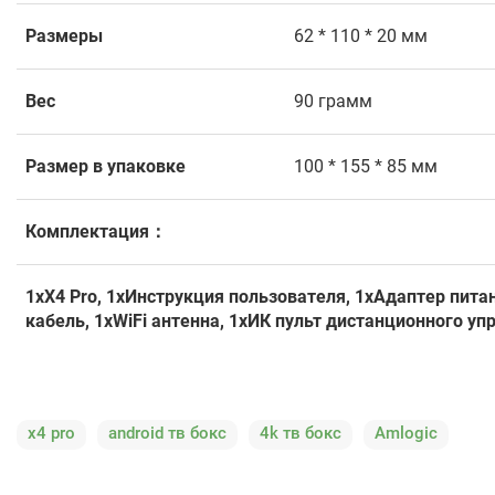
Размеры
62 * 110 * 20 мм
Вес
90 грамм
Размер в упаковке
100 * 155 * 85 мм
Комплектация：
1xX4 Pro, 1xИнструкция пользователя, 1xАдаптер питани
кабель, 1xWiFi антенна, 1xИК пульт дистанционного у
x4 pro
android тв бокс
4k тв бокс
Amlogic