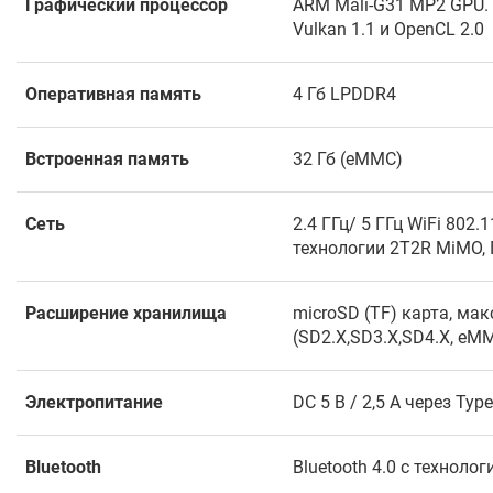
Графический процессор
ARM Mali-G31 MP2 GPU.
Vulkan 1.1 и OpenCL 2.0
Оперативная память
4 Гб LPDDR4
Встроенная память
32 Гб (eMMC)
Сеть
2.4 ГГц/ 5 ГГц WiFi 802.
технологии 2T2R MiMO, 
Расширение хранилища
microSD (TF) карта, ма
(SD2.X,SD3.X,SD4.X, eMM
Электропитание
DC 5 В / 2,5 А через Type
Bluetooth
Bluetooth 4.0 с технолог