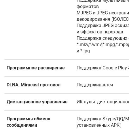
Поддержка мультиязыч
форматов
MJPEG и JPEG неограни
декодирования (ISO/IEC
Поддержка JPEG эскиза
и эффектов перехода
Поддержка следующих 
*.mkv,*.wmv,*.mpg,*.mpeg,
и *.jpg
Программное расширение
Поддержка Google Play
DLNA, Miracast протокол
Поддерживается
Дистанционное управление
ИК пульт дистанционно
Программы обмена
Поддержка Skype/QQ/M
сообщениями
установленных APK）