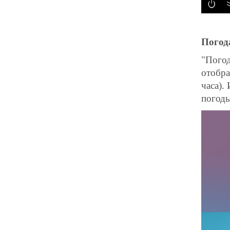
Погод
"Погод
отобра
часа).
погод