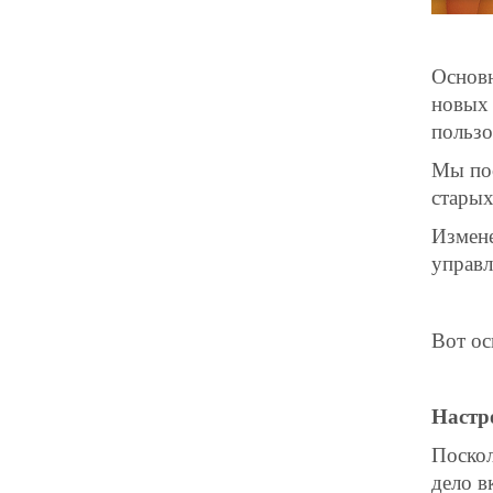
Основн
новых 
пользо
Мы пос
старых
Измене
управл
Вот ос
Настр
Поскол
дело в