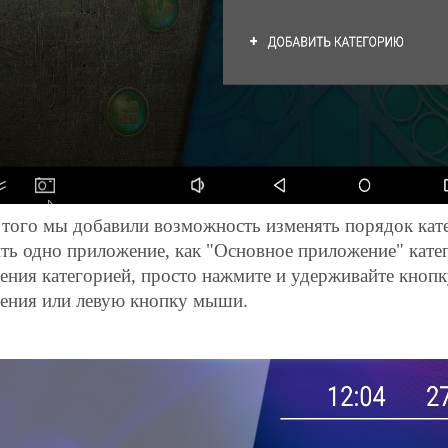
того мы добавили возможность изменять порядок кате
ть одно приложение, как "Основное приложение" кате
ения категорией, просто нажмите и удерживайте кнопк
ения или левую кнопку мыши.