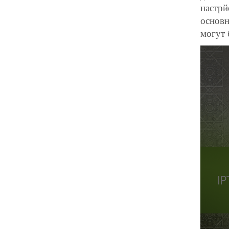
настрй
основн
могут 