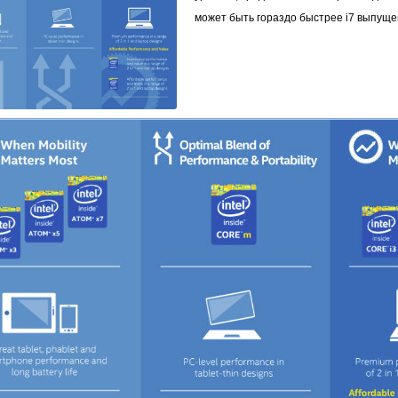
может быть гораздо быстрее
i7
выпущен