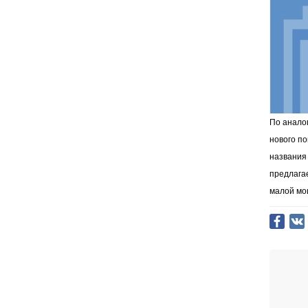
По анало
нового п
названия
предлага
малой мо