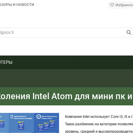
БЗОРЫ И НОВОСТИ
Избранн
ТЕРЫ
ления Intel Atom для мини пк 
Компания
Intel
использует
Core i3, i5
и
Такое разбиение на категории позволя
уровень, средний и высокопроизводит