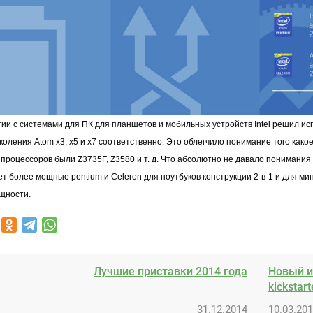
гии с системами для ПК для планшетов и мобильных устройств
Intel
решил исп
околения
Atom x3, x5
и
x7
соответственно. Это облегчило понимание того какое
 процессоров были
Z3735F, Z3580
и т. д. Что абсолютно не давало понимания
ет более мощные
pentium
и
Celeron
для ноутбуков конструкции 2-в-1 и для м
щности.
Лучшие приставки 2014 года
Новый и
kickstart
31.12.2014
10.03.20