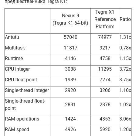
предшественника Tegra K1:
Tegra X1
Nexus 9
Reference
Ratio
(Tegra K1 64-bit)
Platform
Antutu
57040
74977
1.31x
Multitask
11817
9217
0.78x
Runtime
4146
4758
1.15x
CPU integer
3038
11295
3.72x
CPU float-point
1939
7274
3.75x
Single-thread integer
2920
3206
1.10x
Single-thread float-
2831
2878
1.02x
point
RAM operations
1424
4353
3.06x
RAM speed
4926
5920
1.20x