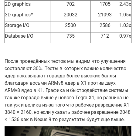
2D graphics
702
1705
2.43x
3D graphics*
20032
21093
1.05x
Storage I/O
2500
2586
1.03x
Database I/O
735
712
0.97x
После проведённых тестов мы видим что улучшения
составляют 30%. Тесты в которых важно количество
ядер показывают гораздо более высокие баллы
благодаря восьми ARMv8 ядер в X1 против двух
ARMv8 ядер в K1. Графика и быстродействие системы
так же гораздо выше у нового Tegra X1, но разница не
так уж и велика из-за того что рабочее разрешение X1
3840 × 2160, но если указать рабочее разрешение 2048
× 1536 как в Nexus 9 то результаты будут ещё выше.