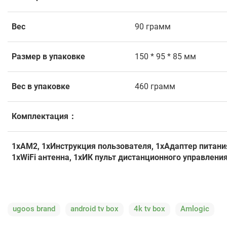
Вес
90 грамм
Размер в упаковке
150 * 95 * 85 мм
Вес в упаковке
460 грамм
Комплектация：
1xAM2, 1xИнструкция пользователя, 1xАдаптер питания 
1xWiFi антенна, 1xИК пульт дистанционного управлени
ugoos brand
android tv box
4k tv box
Amlogic