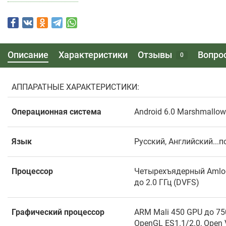
Описание
Характеристики
Отзывы
Вопро
0
АППАРАТНЫЕ ХАРАКТЕРИСТИКИ:
Операционная система
Android 6.0 Marshmallow
Язык
Русский, Английский..
Процессор
Четырехъядерный Amlogi
до 2.0 ГГц (DVFS)
Графический процессор
ARM Mali 450 GPU до 7
OpenGL ES1.1/2.0, Open 