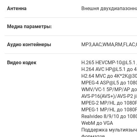
Антенна
Внешня двухдиапазонна
Медиа параметры:
Аудио контейнеры
MP3,AAC,WMA,RM,FLAC
Видео кодек
H.265 HEVCMP-10@L5.1
H.264 AVC HP@L5.1 до 
H2.64 MVC до 4K*2K@30
MPEG-4 ASP@L5 до 1080
WMV/VC-1 5P/MP/AP до
AVS-P16(AVS+)/AVS-P2 ji
MPEG-2 MP/HL до 1080P
MPEG-1 MP/HL до 1080P
Realvideo 8/9/10 до 108
WebM до VGA
Поддержка мультиязыч
форматов